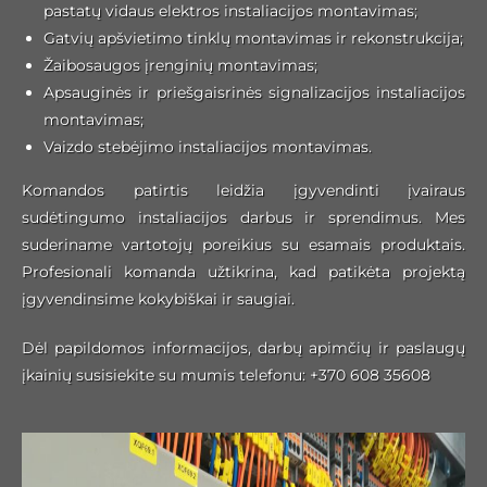
pastatų vidaus elektros instaliacijos montavimas;
Gatvių apšvietimo tinklų montavimas ir rekonstrukcija;
Žaibosaugos įrenginių montavimas;
Apsauginės ir priešgaisrinės signalizacijos instaliacijos
montavimas;
Vaizdo stebėjimo instaliacijos montavimas.
Komandos patirtis leidžia įgyvendinti įvairaus
sudėtingumo instaliacijos darbus ir sprendimus. Mes
suderiname vartotojų poreikius su esamais produktais.
Profesionali komanda užtikrina, kad patikėta projektą
įgyvendinsime kokybiškai ir saugiai.
Dėl papildomos informacijos, darbų apimčių ir paslaugų
įkainių susisiekite su mumis telefonu: +370 608 35608