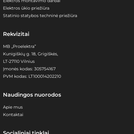
Elektros montavimo darbai
Elektros ūkio priežiūra
Statinio statybos techninė priežiūra
Rekvizitai
MB „Proelektra”
Kunigiškių g. 18, Grigiškės,
LT-27110 Vilnius
Įmonės kodas: 305754167
PVM kodas: LT100014202210
Naudingos nuorodos
Apie mus
Kontaktai
Socialiniai tinklai