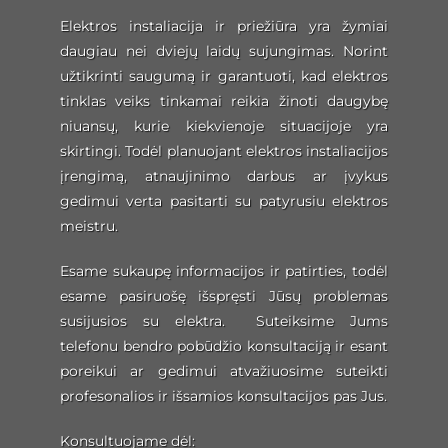
Elektros instaliacija ir priežiūra yra žymiai
daugiau nei dviejų laidų sujungimas. Norint
užtikrinti saugumą ir garantuoti, kad elektros
tinklas veiks tinkamai reikia žinoti daugybę
niuansų, kurie kiekvienoje situacijoje yra
skirtingi. Todėl planuojant elektros instaliacijos
įrengimą, atnaujinimo darbus ar įvykus
gedimui verta pasitarti su patyrusiu elektros
meistru.
Esame sukaupę informacijos ir patirties, todėl
esame pasiruošę išspręsti Jūsų problemas
susijusios su elektra. Suteiksime Jums
telefonu bendro pobūdžio konsultaciją ir esant
poreikui ar gedimui atvažiuosime suteikti
profesonalios ir išsamios konsultacijos pas Jus.
Konsultuojame dėl: