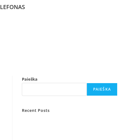
ELEFONAS
70 608 35608
OS
KONTAKTAI
Paieška
PAIEŠKA
Recent Posts
Veilige Site Voor Bookmaker Online Wedden 2026
Jak Pobrać Darmowe Kasyno Offline Na Rok 2026
Tricks Til Kasino Bedste Kortspil 2026