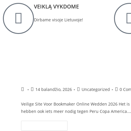
VEIKLĄ VYKDOME
Dirbame visoje Lietuvoje!
Veilige Site Voor Bookmaker 
14 balandžio, 2026
Uncategorized
0 Co
Veilige Site Voor Bookmaker Online Wedden 2026 Het is 
hebben ook iets meer nodig tegen Peru Copa America.
Continue Reading