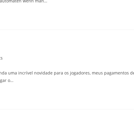
ine automaten wenn man…
o Online
ts
ainda uma incrível novidade para os jogadores, meus pagamentos d
ogar o…
Einzahlung Von 10 Euro Im Jahr 2026