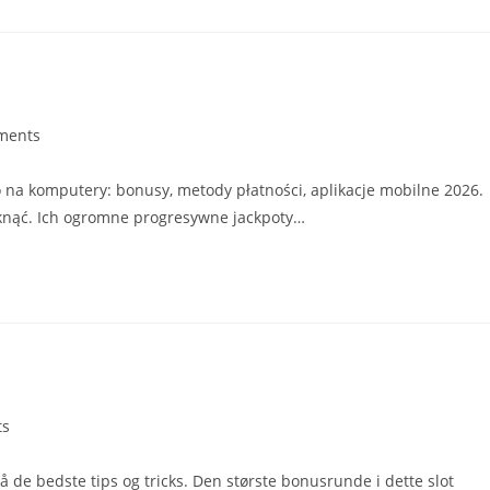
fline Na Rok 2026
ments
na komputery: bonusy, metody płatności, aplikacje mobilne 2026.
iknąć. Ich ogromne progresywne jackpoty…
il 2026
ts
å de bedste tips og tricks. Den største bonusrunde i dette slot