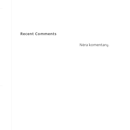
Kann Man 2026 In Casinos Per Paypal
Lastschriftverfahren Einzahlen
Free Slots Casino
Recent Comments
Nėra komentarų.