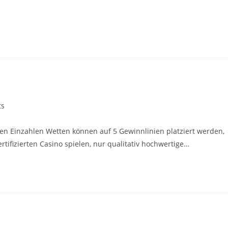
Paypal Lastschriftverfahren Einzahle
ts
ren Einzahlen Wetten können auf 5 Gewinnlinien platziert werden,
tifizierten Casino spielen, nur qualitativ hochwertige…