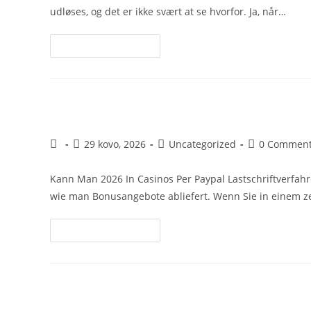
udløses, og det er ikke svært at se hvorfor. Ja, når…
Continue Reading
Kann Man 2026 In Casinos Per 
29 kovo, 2026
Uncategorized
0 Commen
Kann Man 2026 In Casinos Per Paypal Lastschriftverfah
wie man Bonusangebote abliefert. Wenn Sie in einem zer
Continue Reading
Free Slots Casino