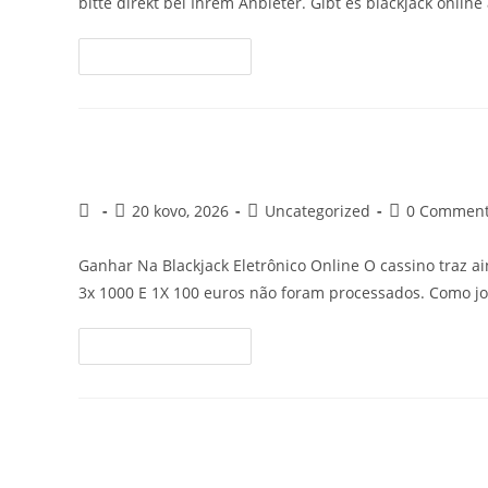
bitte direkt bei Ihrem Anbieter. Gibt es blackjack onl
Continue Reading
Ganhar Na Blackjack Eletrônic
20 kovo, 2026
Uncategorized
0 Commen
Ganhar Na Blackjack Eletrônico Online O cassino traz 
3x 1000 E 1X 100 euros não foram processados. Como j
Continue Reading
Kann Man Blackjack Mit Einer 
Spielen