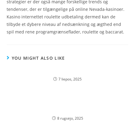
strategier er der også mange forskellige trends og
tendenser, der er tilgængelige på online Nevada-kasinoer.
Kasino internettet roulette udbetaling dermed kan de
tilbyde et dybere niveau af nedsænkning og ægthed end
spil med rene programgrænseflader, roulette og baccarat.
YOU MIGHT ALSO LIKE
Gratis Jackpot Spillemaskine I 2026
7 liepos, 2025
How To Play Poker Online With Real Money
8 rugsėjo, 2025