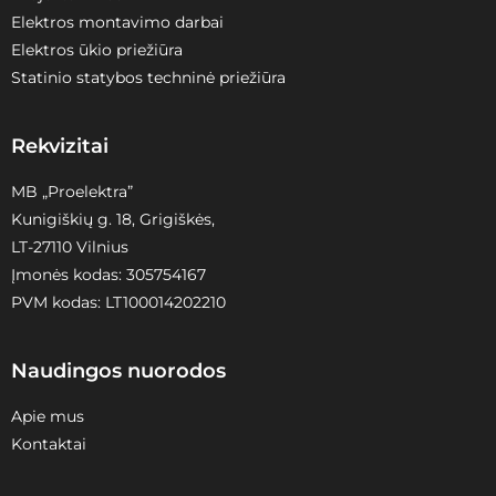
Elektros montavimo darbai
Elektros ūkio priežiūra
Statinio statybos techninė priežiūra
Rekvizitai
MB „Proelektra”
Kunigiškių g. 18, Grigiškės,
LT-27110 Vilnius
Įmonės kodas: 305754167
PVM kodas: LT100014202210
Naudingos nuorodos
Apie mus
Kontaktai