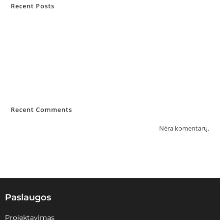
Recent Posts
Veilige Site Voor Bookmaker Online Wedden 2026
Jak Pobrać Darmowe Kasyno Offline Na Rok 2026
Tricks Til Kasino Bedste Kortspil 2026
Kann Man 2026 In Casinos Per Paypal Lastschriftverfahren
Einzahlen
Free Slots Casino
Recent Comments
Nėra komentarų.
Paslaugos
Projektavimas