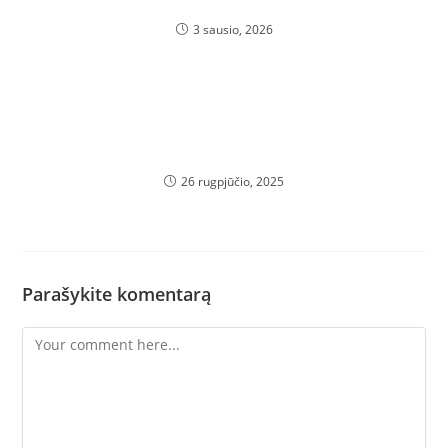
Ganhe Dinheiro Em Cassinos Online Em 2026
3 sausio, 2026
Danske Bonus Blackjack Online Jackpot I 2026 På
Online Casinoer
26 rugpjūčio, 2025
Parašykite komentarą