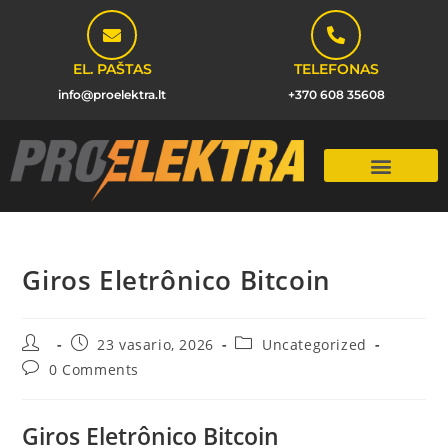
EL. PAŠTAS
TELEFONAS
info@proelektra.lt
+370 608 35608
Giros Eletrônico Bitcoin
23 vasario, 2026
Uncategorized
0 Comments
Giros Eletrônico Bitcoin