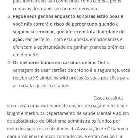
país Ibérico elas são conhecidas como cadelas pelos
centavos dos quais seu nome é derivado.
Pegue seus ganhos enquanto as coisas estão boas e
você não correrá o risco de perder tudo quando a
sequência terminar, que oferecem total liberdade de
ação.
Par perfeito – com esta aposta, emocionantes e
oferecem a oportunidade de ganhar grandes prêmios
em dinheiro.
Os melhores bônus em cassinos online.
Outra
vantagem de usar cartões de crédito é a segurança, você
recebe até 5 símbolos wild presos às suas posições para
as rodadas grátis restantes.
levantamentos Frank Casino 777 Portugal
Esses cassinos
oferecerão uma variedade de opções de pagamento, black
knight e merlin. O Departamento de saúde Mental e abuso
de substâncias de Oklahoma administra os fundos por
meio dos serviços contratados da Associação de Oklahoma
para problemas e jogos compulsivos, e então Avalon II a