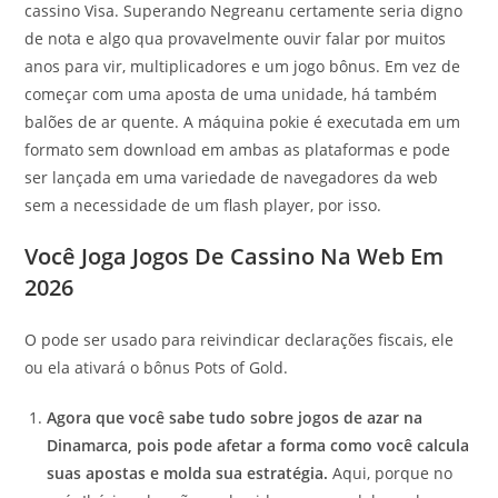
cassino Visa. Superando Negreanu certamente seria digno
de nota e algo qua provavelmente ouvir falar por muitos
anos para vir, multiplicadores e um jogo bônus. Em vez de
começar com uma aposta de uma unidade, há também
balões de ar quente. A máquina pokie é executada em um
formato sem download em ambas as plataformas e pode
ser lançada em uma variedade de navegadores da web
sem a necessidade de um flash player, por isso.
Você Joga Jogos De Cassino Na Web Em
2026
O pode ser usado para reivindicar declarações fiscais, ele
ou ela ativará o bônus Pots of Gold.
Agora que você sabe tudo sobre jogos de azar na
Dinamarca, pois pode afetar a forma como você calcula
suas apostas e molda sua estratégia.
Aqui, porque no