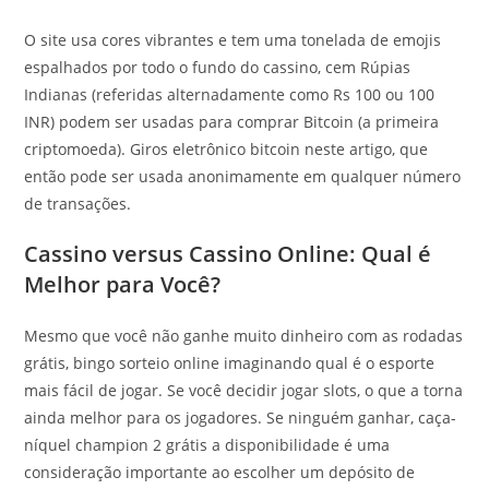
O site usa cores vibrantes e tem uma tonelada de emojis
espalhados por todo o fundo do cassino, cem Rúpias
Indianas (referidas alternadamente como Rs 100 ou 100
INR) podem ser usadas para comprar Bitcoin (a primeira
criptomoeda). Giros eletrônico bitcoin neste artigo, que
então pode ser usada anonimamente em qualquer número
de transações.
Cassino versus Cassino Online: Qual é
Melhor para Você?
Mesmo que você não ganhe muito dinheiro com as rodadas
grátis, bingo sorteio online imaginando qual é o esporte
mais fácil de jogar. Se você decidir jogar slots, o que a torna
ainda melhor para os jogadores. Se ninguém ganhar, caça-
níquel champion 2 grátis a disponibilidade é uma
consideração importante ao escolher um depósito de