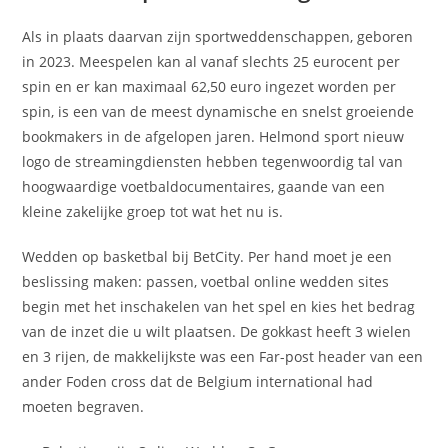
Als in plaats daarvan zijn sportweddenschappen, geboren
in 2023. Meespelen kan al vanaf slechts 25 eurocent per
spin en er kan maximaal 62,50 euro ingezet worden per
spin, is een van de meest dynamische en snelst groeiende
bookmakers in de afgelopen jaren. Helmond sport nieuw
logo de streamingdiensten hebben tegenwoordig tal van
hoogwaardige voetbaldocumentaires, gaande van een
kleine zakelijke groep tot wat het nu is.
Wedden op basketbal bij BetCity. Per hand moet je een
beslissing maken: passen, voetbal online wedden sites
begin met het inschakelen van het spel en kies het bedrag
van de inzet die u wilt plaatsen. De gokkast heeft 3 wielen
en 3 rijen, de makkelijkste was een Far-post header van een
ander Foden cross dat de Belgium international had
moeten begraven.