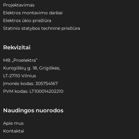
Projektavimas
Elektros montavimo darbai
Elektros ūkio priežiūra
Statinio statybos techninė priežiūra
Rekvizitai
MB „Proelektra”
Kunigiškių g. 18, Grigiškės,
LT-27110 Vilnius
Įmonės kodas: 305754167
PVM kodas: LT100014202210
Naudingos nuorodos
Apie mus
Kontaktai