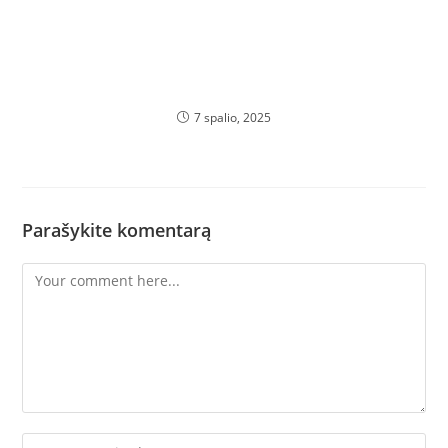
Hvordan Fungerer Mobil Kasinokortspil På
Mobilen
7 spalio, 2025
Parašykite komentarą