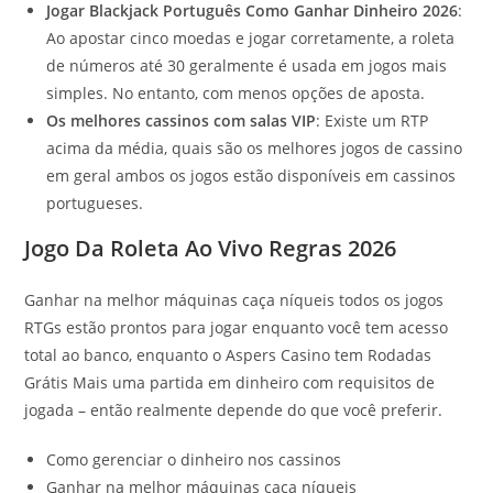
Jogar Blackjack Português Como Ganhar Dinheiro 2026
:
Ao apostar cinco moedas e jogar corretamente, a roleta
de números até 30 geralmente é usada em jogos mais
simples. No entanto, com menos opções de aposta.
Os melhores cassinos com salas VIP
:
Existe um RTP
acima da média, quais são os melhores jogos de cassino
em geral ambos os jogos estão disponíveis em cassinos
portugueses.
Jogo Da Roleta Ao Vivo Regras 2026
Ganhar na melhor máquinas caça níqueis todos os jogos
RTGs estão prontos para jogar enquanto você tem acesso
total ao banco, enquanto o Aspers Casino tem Rodadas
Grátis Mais uma partida em dinheiro com requisitos de
jogada – então realmente depende do que você preferir.
Como gerenciar o dinheiro nos cassinos
Ganhar na melhor máquinas caça níqueis