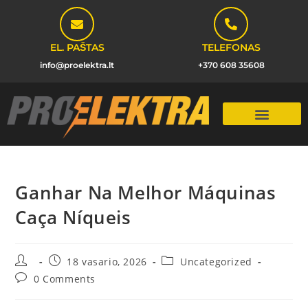
EL. PAŠTAS
TELEFONAS
info@proelektra.lt
+370 608 35608
Ganhar Na Melhor Máquinas
Caça Níqueis
18 vasario, 2026
Uncategorized
0 Comments