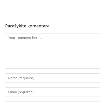
Parašykite komentarą