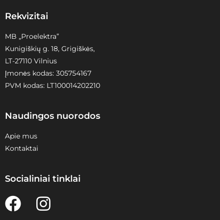
Rekvizitai
MB „Proelektra”
Kunigiškių g. 18, Grigiškės,
LT-27110 Vilnius
Įmonės kodas: 305754167
PVM kodas: LT100014202210
Naudingos nuorodos
Apie mus
Kontaktai
Socialiniai tinklai